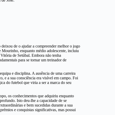
 de José.
es
ão deixou de o ajudar a compreender melhor o jogo
 de Mourinho, enquanto médio adolescente, incluiu
 Vitória de Setúbal. Embora não tenha
damentais para se tornar um treinador de
equipa e disciplina. A ausência de uma carreira
co, e a sua consciência era visível em campo. Foi
ca do futebol que viria a ser a marca do seu
topo, os conhecimentos que adquiriu enquanto
rofundo. Isto deu-lhe a capacidade de se
extraordinárias e bem sucedidas durante a sua
prémios e conquistas significativas, mas possui