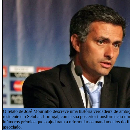
O relato de José Mourinho descreve uma história verdadeira de ambiçã
residente em Setúbal, Portugal, com a sua posterior transformação n
inúmeros prémios que o ajudaram a reformular os mandamentos do fute
associado.