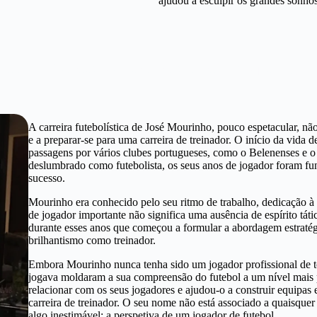
ajudou a esculpir os grandes sonhos
ma carreira modesta como médio em clubes portugues
A carreira futebolística de José Mourinho, pouco espetacular, n
e a preparar-se para uma carreira de treinador. O início da vida
passagens por vários clubes portugueses, como o Belenenses e o
deslumbrado como futebolista, os seus anos de jogador foram fun
sucesso.
Mourinho era conhecido pelo seu ritmo de trabalho, dedicação à 
de jogador importante não significa uma ausência de espírito táti
durante esses anos que começou a formular a abordagem estratégi
brilhantismo como treinador.
Embora Mourinho nunca tenha sido um jogador profissional de 
jogava moldaram a sua compreensão do futebol a um nível mais p
relacionar com os seus jogadores e ajudou-o a construir equipas 
carreira de treinador. O seu nome não está associado a quaisquer 
algo inestimável: a perspetiva de um jogador de futebol.