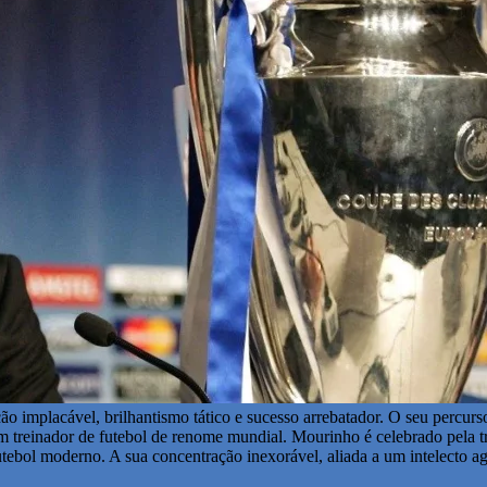
o implacável, brilhantismo tático e sucesso arrebatador. O seu percurs
um treinador de futebol de renome mundial. Mourinho é celebrado pela 
bol moderno. A sua concentração inexorável, aliada a um intelecto ag