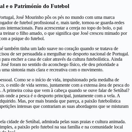
al e o Património do Futebol
 Portugal, José Mourinho pôs os pés no mundo com uma marca
 jogador de futebol profissional e, mais tarde, tornou-se guarda-redes
ns internacionais. Para acrescentar a cereja no topo do bolo, o pai
ara treinar o filho amado, o que significa que José cresceu mimado por
com a psique do futebol.
osé também tinha um lado suave no coração quando se tratava de
ecisou de ser persuadida a mergulhar no desporto nacional de Portugal.
para encher a casa de calor através da cultura futebolística. Ainda
José foram no sentido do aconchego físico, ele deu prioridade a
a uma sintonia mais clara e recreativa com o movimento.
pessoal. Como se o início de vida, impulsionado pela medalha de
co, o estilo de vida sereno, juntamente com a extensa área de pesca do
o. A primeira coisa que vem à cabeça quando se ouve falar de Setúbal?
is onde a pesca é o desporto principal, juntamente com a vela. A
uirido. Mas, por mais branda que pareça, a paixão futebolística
mpetições intensas que contrariam as suas abordagens que se misturam
ela cidade de Setúbal, admirada pelas suas praias e cultura animada.
imples, a paixão pelo futebol na sua família e na comunidade local