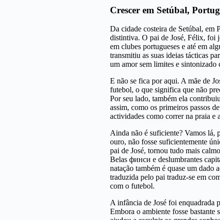
Crescer em Setúbal, Portug
Da cidade costeira de Setúbal, em
distintiva. O pai de José, Félix, foi
em clubes portugueses e até em algu
transmitiu as suas ideias tácticas p
um amor sem limites e sintonizado 
E não se fica por aqui. A mãe de J
futebol, o que significa que não pr
Por seu lado, também ela contribuiu 
assim, como os primeiros passos de 
actividades como correr na praia e 
Ainda não é suficiente? Vamos lá, 
ouro, não fosse suficientemente úni
pai de José, tornou tudo mais calm
Belas финcи e deslumbrantes сapita
natação também é quase um dado adq
traduzida pelo pai traduz-se em co
com o futebol.
A infância de José foi enquadrada p
Embora o ambiente fosse bastante s