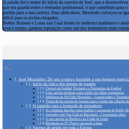
A paixão foi o motor do início da carreira de José, que a desenvolveu
que era guarda-redes e treinador profissional, o que contribuiu para
partida para a sua carreira. Para além disso, Mourinho esforçou-se ig
difícil para os recém-chegados.
Bobby Robson e Louis van Gaal foram os melhores tradutores e assis
pouco tempo, ganhou reputação como um dos treinadores mais estraté
José Mourinho: De um começo humilde a um homem especia
Início da vida e dos tempos de jogador
Crescer em Setúbal, Portugal e o Património do Futebol
Uma carreira modesta como médio em clubes portugueses
Influência do Pai Félix Mourinho – Guarda-redes e Treinado
Transição da carreira de jogador para o estudo das ciências d
O caminho para a formação de treinadores
As primeiras funções como tradutor e assistente de Bobby 
Aprender com Van Gaal no Barcelona – Crescimento tático
A sua carreira no Benfica e na União de Leiria
Revelação no FC Porto e ascensão à fama
Sucesso de gestão em toda a Europa