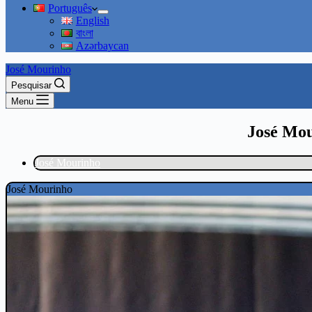
Português
English
বাংলা
Azərbaycan
José Mourinho
Pesquisar
Menu
José Mou
José Mourinho
José Mourinho