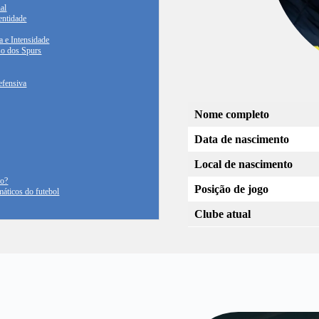
al
entidade
a e Intensidade
so dos Spurs
efensiva
Nome completo
Data de nascimento
Local de nascimento
ho?
Posição de jogo
áticos do futebol
Clube atual