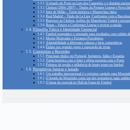
O triunfo do Porto na Liga dos Campeões e o domínio nacion
Chelsea (2004–2007) – Títulos da Premier League e Nova Id
Inter de Milão – Tripla histórica e Masterclass tática
Real Madrid – Título da La Liga, Confrontos com o Barcelon
Regresso ao Chelsea, troféus do Manchester United e percur
Roma – Vencer a Conference League e reviver a paixão
Filosofia Tática e Identidade Gerencial
Futebol pragmático e orientado para resultados com solidez d
Mestre Motivador e Estratega Psicológico
Adaptabilidade a diferentes culturas e ligas competitivas
Ênfase nos grandes jogos e superação de rivais
Conquistas e Recordes
Principais títulos em Portugal, Inglaterra, Itália e Espanha
Tripla histórica com o Inter e glória europeia com o Porto
Prémios de gestão e influência de longo prazo no futebol
Perspetivas futuras e legado
Um trabalho internacional é o próximo capítulo para Mourin
O legado de Mourinho como um dos treinadores mais emblem
O lugar do especial no Hall da Fama do Futebol